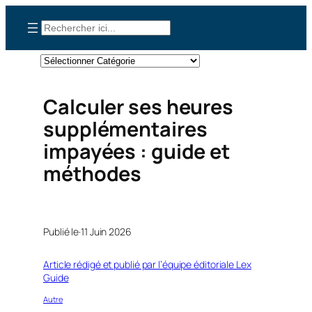
Aller
Rechercher
au
contenu
Catégories
Calculer ses heures
supplémentaires
impayées : guide et
méthodes
Publié le·
11 Juin 2026
Article rédigé et publié par l’équipe éditoriale Lex
Guide
Autre