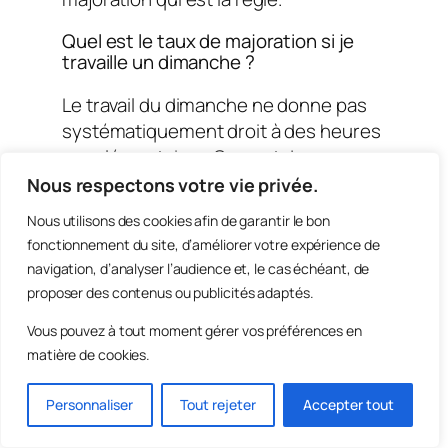
Quel est le taux de majoration si je
travaille un dimanche ?
Le travail du dimanche ne donne pas
systématiquement droit à des heures
supplémentaires. Ce sont deux
régimes distincts. Si vous travaillez
Nous respectons votre vie privée.
40h dont 5h le dimanche, vous avez
Nous utilisons des cookies afin de garantir le bon
5h supplémentaires (majorées à 25
fonctionnement du site, d’améliorer votre expérience de
%) ET potentiellement une majoration
navigation, d’analyser l’audience et, le cas échéant, de
« dimanche » prévue par votre
proposer des contenus ou publicités adaptés.
convention. Les deux se cumulent
Vous pouvez à tout moment gérer vos préférences en
souvent.
matière de cookies.
Est-ce que les pauses sont comptées
dans les heures supplémentaires ?
Personnaliser
Tout rejeter
Accepter tout
Non, sauf si vous restez à la