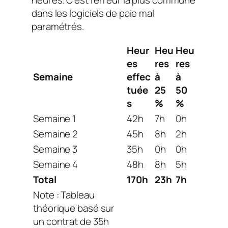
dans les logiciels de paie mal
paramétrés.
Heur
Heu
Heu
es
res
res
Semaine
effec
à
à
tuée
25
50
s
%
%
Semaine 1
42h
7h
0h
Semaine 2
45h
8h
2h
Semaine 3
35h
0h
0h
Semaine 4
48h
8h
5h
Total
170h
23h
7h
Note : Tableau
théorique basé sur
un contrat de 35h