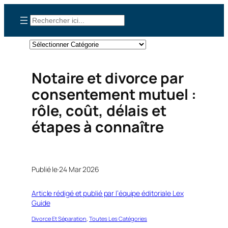
Aller
Rechercher
au
contenu
Catégories
Notaire et divorce par
consentement mutuel :
rôle, coût, délais et
étapes à connaître
Publié le·
24 Mar 2026
Article rédigé et publié par l’équipe éditoriale Lex
Guide
Divorce Et Séparation
, 
Toutes Les Catégories