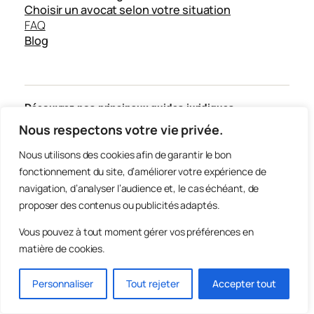
Choisir un avocat selon votre situation
FAQ
Blog
Découvrez nos principaux guides juridiques
Nous respectons votre vie privée.
Nous utilisons des cookies afin de garantir le bon
Découvrez les catégories de notre blog juridique
fonctionnement du site, d’améliorer votre expérience de
navigation, d’analyser l’audience et, le cas échéant, de
proposer des contenus ou publicités adaptés.
Vous pouvez à tout moment gérer vos préférences en
Site édité par
StreetOfService
, avec l’expertise de
Expert SEO Local
matière de cookies.
(référencement local)
et
Expert SEO Local France (création de site et
SEO)
.
Conçu avec soin, clarté et passion
Personnaliser
Tout rejeter
Accepter tout
Des contenus juridiques structurés pour vous aider à