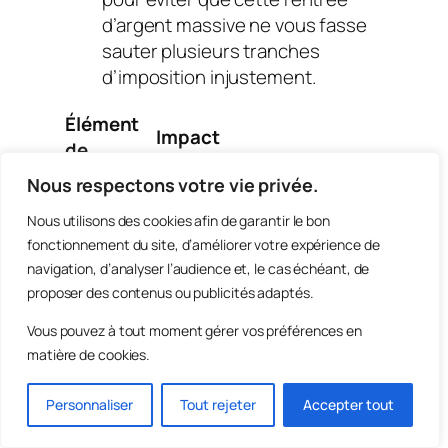
d’argent massive ne vous fasse
sauter plusieurs tranches
d’imposition injustement.
Élément
Impact
de
sur le
Note juridique
rémunér
Nous respectons votre vie privée.
rappel
ation
Nous utilisons des cookies afin de garantir le bon
Majoratio
Selon loi ou
Obligato
fonctionnement du site, d’améliorer votre expérience de
n 25% ou
convention
ire
navigation, d’analyser l’audience et, le cas échéant, de
50%
collective
proposer des contenus ou publicités adaptés.
Congés
+ 10%
Toute somme
Vous pouvez à tout moment gérer vos préférences en
payés
de la
salariale ouvre
matière de cookies.
afférents
somme
droit à 10% de CP
Facultati
Personnaliser
Tout rejeter
Accepter tout
Repos
Si dépassement
f ou
compens
du contingent