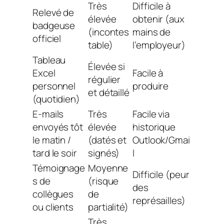
Très
Difficile à
Relevé de
élevée
obtenir (aux
badgeuse
(incontes
mains de
officiel
table)
l’employeur)
Tableau
Élevée si
Excel
Facile à
régulier
personnel
produire
et détaillé
(quotidien)
E-mails
Très
Facile via
envoyés tôt
élevée
historique
le matin /
(datés et
Outlook/Gmai
tard le soir
signés)
l
Témoignage
Moyenne
Difficile (peur
s de
(risque
des
collègues
de
représailles)
ou clients
partialité)
Très