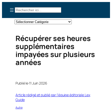
Aller
Rechercher
au
contenu
Catégories
Récupérer ses heures
supplémentaires
impayées sur plusieurs
années
Publié le·
11 Juin 2026
Article rédigé et publié par l’équipe éditoriale Lex
Guide
Autre