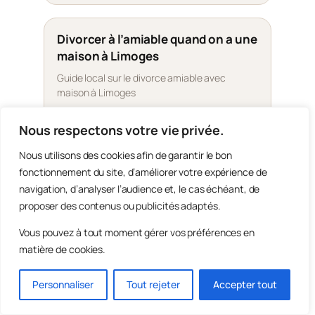
Divorcer à l’amiable quand on a une
maison à Limoges
Guide local sur le divorce amiable avec
maison à Limoges
Nous respectons votre vie privée.
Nous utilisons des cookies afin de garantir le bon
Divorcer à l’amiable quand on a une
fonctionnement du site, d’améliorer votre expérience de
maison à Tours
navigation, d’analyser l’audience et, le cas échéant, de
Guide local sur le divorce amiable avec
proposer des contenus ou publicités adaptés.
maison à Tours
Vous pouvez à tout moment gérer vos préférences en
matière de cookies.
Divorcer à l’amiable quand on a une
Personnaliser
Tout rejeter
Accepter tout
maison à Amiens
Guide local sur le divorce amiable avec