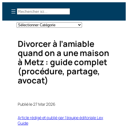
Aller
Rechercher
au
contenu
Catégories
Divorcer à l’amiable
quand on a une maison
à Metz : guide complet
(procédure, partage,
avocat)
Publié le·
27 Mar 2026
Article rédigé et publié par l’équipe éditoriale Lex
Guide