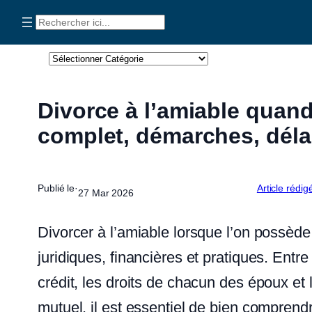
Aller
Rechercher
au
Catégories
contenu
Divorce à l’amiable quan
complet, démarches, délai
Publié le·
Article rédig
27 Mar 2026
Divorcer à l’amiable lorsque l’on possè
juridiques, financières et pratiques. Entr
crédit, les droits de chacun des époux e
mutuel, il est essentiel de bien compren