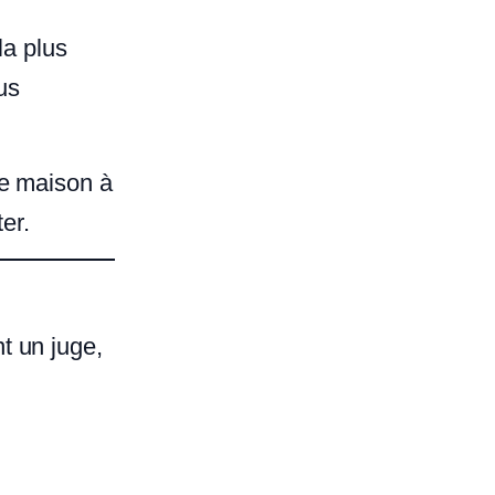
la plus
us
ne maison à
er.
t un juge,