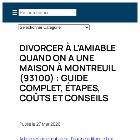
Aller
Rechercher
au
contenu
Catégories
DIVORCER À L’AMIABLE
QUAND ON A UNE
MAISON À MONTREUIL
(93100) : GUIDE
COMPLET, ÉTAPES,
COÛTS ET CONSEILS
Publié le·
27 Mar 2026
Article rédigé et publié par l’équipe éditoriale Lex