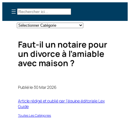
Aller
Rechercher
au
contenu
Catégories
Faut-il un notaire pour
un divorce à l’amiable
avec maison ?
Publié le·
30 Mar 2026
Article rédigé et publié par l’équipe éditoriale Lex
Guide
Toutes Les Catégories