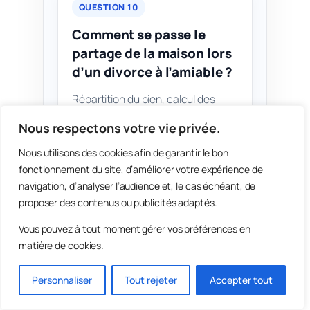
QUESTION 10
Comment se passe le
partage de la maison lors
d’un divorce à l’amiable ?
Répartition du bien, calcul des
droits de chacun, soulte
Nous respectons votre vie privée.
éventuelle et mention dans la
convention de divorce.
Nous utilisons des cookies afin de garantir le bon
fonctionnement du site, d’améliorer votre expérience de
Lire la réponse →
navigation, d’analyser l’audience et, le cas échéant, de
proposer des contenus ou publicités adaptés.
Vous pouvez à tout moment gérer vos préférences en
matière de cookies.
Les sujets que les
internautes veulent
Personnaliser
Tout rejeter
Accepter tout
comprendre avant de
signer