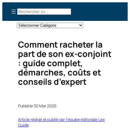
Aller
Rechercher
au
contenu
Catégories
Comment racheter la
part de son ex-conjoint
: guide complet,
démarches, coûts et
conseils d’expert
Publié le·
30 Mar 2026
Article rédigé et publié par l’équipe éditoriale Lex
Guide