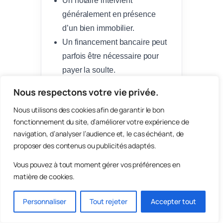
Un notaire intervient
généralement en présence
d’un bien immobilier.
Un financement bancaire peut
parfois être nécessaire pour
payer la soulte.
Nous respectons votre vie privée.
Dans quels cas la
Nous utilisons des cookies afin de garantir le bon
question revient souvent
fonctionnement du site, d’améliorer votre expérience de
?
navigation, d’analyser l’audience et, le cas échéant, de
Divorce à l’amiable avec
proposer des contenus ou publicités adaptés.
maison commune
Vous pouvez à tout moment gérer vos préférences en
Maison achetée à deux
matière de cookies.
pendant le mariage
Crédit immobilier en
Personnaliser
Tout rejeter
Accepter tout
cours au moment de la