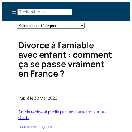
Aller
Rechercher
au
contenu
Catégories
Divorce à l’amiable
avec enfant : comment
ça se passe vraiment
en France ?
Publié le·
30 Mar 2026
Article rédigé et publié par l’équipe éditoriale Lex
Guide
Toutes Les Catégories