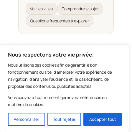
Voir les villes
Comprendre le sujet
Questions fréquentes à explorer
Choisir une version locale selon
votre ville
Nous respectons votre vie privée.
Nous utilisons des cookies afin de garantir le bon
fonctionnement du site, d’améliorer votre expérience de
Divorcer à l’amiable quand on a une
navigation, d’analyser l’audience et, le cas échéant, de
maison à Paris
proposer des contenus ou publicités adaptés.
Guide local sur le divorce amiable avec
Vous pouvez à tout moment gérer vos préférences en
maison à Paris
matière de cookies.
Personnaliser
Tout rejeter
Accepter tout
Divorcer à l’amiable quand on a une