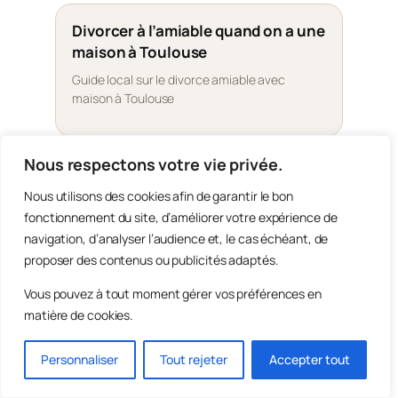
Divorcer à l’amiable quand on a une
maison à Toulouse
Guide local sur le divorce amiable avec
maison à Toulouse
Nous respectons votre vie privée.
Divorcer à l’amiable quand on a une
Nous utilisons des cookies afin de garantir le bon
maison à Nice
fonctionnement du site, d’améliorer votre expérience de
Guide local sur le divorce amiable avec
navigation, d’analyser l’audience et, le cas échéant, de
maison à Nice
proposer des contenus ou publicités adaptés.
Vous pouvez à tout moment gérer vos préférences en
matière de cookies.
Divorcer à l’amiable quand on a une
maison à Nantes
Personnaliser
Tout rejeter
Accepter tout
Guide local sur le divorce amiable avec
maison à Nantes