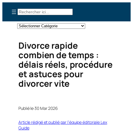
Aller
Rechercher
au
contenu
Catégories
Divorce rapide
combien de temps :
délais réels, procédure
et astuces pour
divorcer vite
Publié le·
30 Mar 2026
Article rédigé et publié par l’équipe éditoriale Lex
Guide