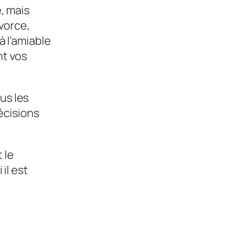
, mais
ivorce,
à l’amiable
nt vos
us les
écisions
 le
il est