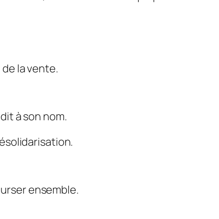
 de la vente.
édit à son nom.
ésolidarisation.
ourser ensemble.